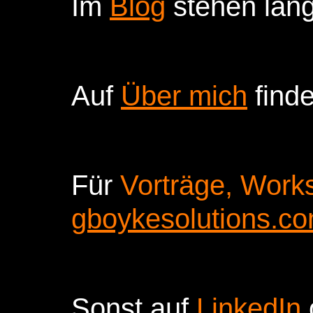
Im
Blog
stehen läng
Auf
Über mich
find
Für
Vorträge, Work
gboykesolutions.co
Sonst auf
LinkedIn