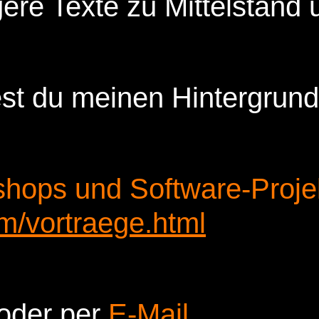
ere Texte zu Mittelstand 
est du meinen Hintergrun
shops und Software-Proje
m/vortraege.html
oder per
E-Mail
.