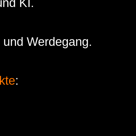
und KI.
d und Werdegang.
kte
: