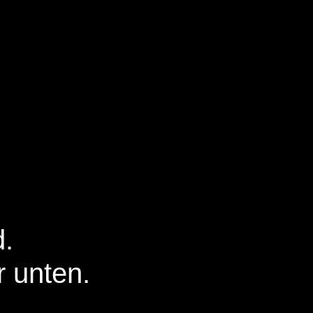
d.
r unten.