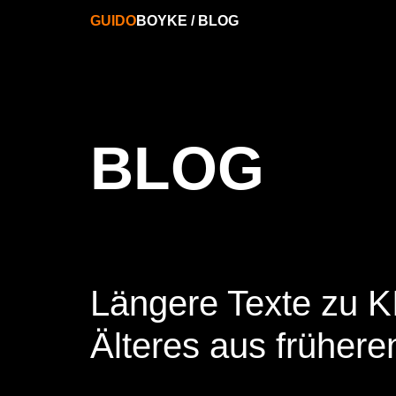
GUIDO
BOYKE
/
BLOG
BLOG
Längere Texte zu KI
Älteres aus frühere